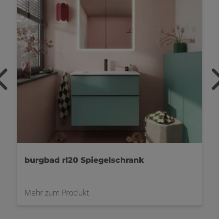
bad rl20 Spiegelschrank
KEUCO Ph
 zum Produkt
Mehr zum P