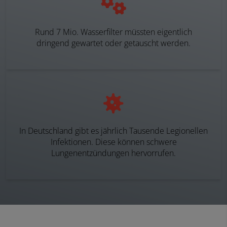
Rund 7 Mio. Wasserfilter müssten eigentlich
dringend gewartet oder getauscht werden.
In Deutschland gibt es jährlich Tausende Legionellen
Infektionen. Diese können schwere
Lungenentzündungen hervorrufen.