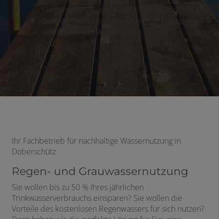
Sie genießen saubereres Trinkwasser direkt aus
dem Wasserhahn und sparen sich das lästige
Schleppen von Wasserkisten
Ihr Fachbetrieb für nachhaltige Wassernutzung in
Doberschütz
Regen- und Grauwassernutzung
Sie wollen bis zu 50 % Ihres jährlichen
Trinkwasserverbrauchs einsparen? Sie wollen die
Vorteile des kostenlosen Regenwassers für sich nutzen?