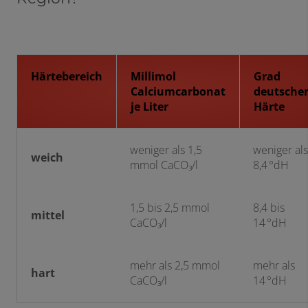
Härtebereich
Millimol
Grad
Calciumcarbonat
deutsche
je Liter
Härte
weniger als 1,5
weniger als
weich
mmol CaCO₃/l
8,4 °dH
1,5 bis 2,5 mmol
8,4 bis
mittel
CaCO₃/l
14 °dH
mehr als 2,5 mmol
mehr als
hart
CaCO₃/l
14 °dH