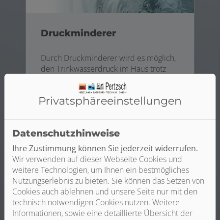
Druckminderer
Durch Druckminderer wird es möglich,
den Trinkwasserdruck im Haus trotz
unterschiedlicher Drücke auf der
Eingangsseite auf ein gleichmäßiges
Privatsphäre­einstellungen
Niveau zu regeln. Ist der Druck zu hoch,
wirkt sich das negativ auf den
Wasserverbrauch und die
Datenschutzhinweise
Geräuschentwicklung in den Armaturen
aus. Weiterer Vorteil: Schäden durch
Ihre Zustimmung können Sie jederzeit widerrufen.
Überdruck, wie z. B. Rohrbrüche,
Wir verwenden auf dieser Webseite Cookies und
werden vermieden.
weitere Technologien, um Ihnen ein bestmögliches
Nutzungserlebnis zu bieten. Sie können das Setzen von
Cookies auch ablehnen und unsere Seite nur mit den
technisch notwendigen Cookies nutzen. Weitere
Informationen, sowie eine detaillierte Übersicht der