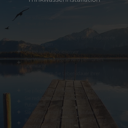
Sie schützen das gesamten Rohrleitungssystem
sowie die Ausstattungen und Geräte in Bad und
Küche vor Verkalkung
Sie verbessern die Hygiene durch reduzierte
Ablagerungen
Sie beugen Legionellen vor
Der Wasser-Härtegrad wird permanent
überwacht
Sie verlängern die Lebensdauer Ihrer
Haushaltsgeräte
Sie pflegen und schonen Ihre Haut und Ihr Haar
Sie reduzieren Ihre Kosten für Wasch- und
Putzmittel
Sie senken Ihren Reinigungsaufwand
Ihre Wäsche bleibt länger weiß und wird
kuschelweich