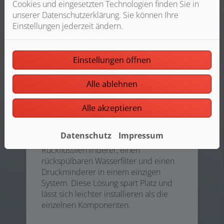
Cookies und eingesetzten Technologien finden Sie in
unserer Datenschutzerklärung. Sie können Ihre
Einstellungen jederzeit ändern.
Einstellungen öffnen
Alle ablehnen
Alle akzeptieren
Hauswasserstation
Datenschutz
Impressum
Eine Hauswasserstation integriert einen
Rückflussverhinderer, einen
rückspülbaren Wasserfilter und einen
Druckminderer in einem einzigen
System. Diese Lösung spart Platz und
lässt sich leichter installieren als die
einzelnen Komponenten.