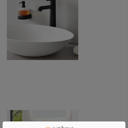
Schlicht in Schwarz: Die Kombination aus leicht
konischer Korpusform, dezent gebogenem Auslauf und
dem extra schmal gestalteten Bedienhebel verleiht
dieser VIGOUR Armatur aus der individual Grace
Kollektion ihren unverkennbaren Charakter.
Unterstrichen wird dieser durch die schwarzmatte
Beschichtung, die absolut den Zeitgeist triff. In Chrom
und Schwarz erhältlich.