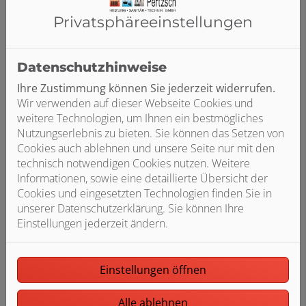
Privatsphäre­einstellungen
Datenschutzhinweise
Ihre Zustimmung können Sie jederzeit widerrufen.
Wir verwenden auf dieser Webseite Cookies und
weitere Technologien, um Ihnen ein bestmögliches
Nutzungserlebnis zu bieten. Sie können das Setzen von
Neuer Schwung für den Waschtisch: Ihr langer,
Cookies auch ablehnen und unsere Seite nur mit den
geschwungener Auslauf verleiht der individual Grace
technisch notwendigen Cookies nutzen. Weitere
Armatur ihren besonders eleganten Look, der durch
Informationen, sowie eine detaillierte Übersicht der
den seitlich arrangierten Bedienhebel in extra schmaler
Cookies und eingesetzten Technologien finden Sie in
Ausführung ergänzt wird. Gleichzeitig erhöht die
Schwenkfunktion den Nutzerkomfort. In Chrom und
unserer Datenschutzerklärung. Sie können Ihre
Schwarz erhältlich.
Einstellungen jederzeit ändern.
Einstellungen öffnen
In zweierlei Gewand
Alle ablehnen
Chrom
. Sie perfektionieren das zeitlose