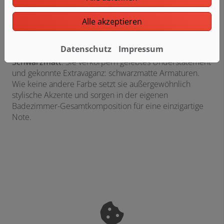
Erscheinungsbild eines jeden Bads und fügen sich
nahtlos in alle Designs ein: verchromte Armaturen. Sie
Alle akzeptieren
wirken dabei besonders edel und transportieren die
Faszination des Purismus eindrucksvoll.
Datenschutz
Impressum
Schwarzmatt
. Sie verkörpern gelebtes Understatement
und gekonnte Extravaganz: schwarzmatte Armaturen.
Wie keine andere Farbe setzt sie außergewöhnlich
stylische Akzente und sorgen in der eigenen
Badezimmer-Gesamtkomposition für eine einzigartige
Note.